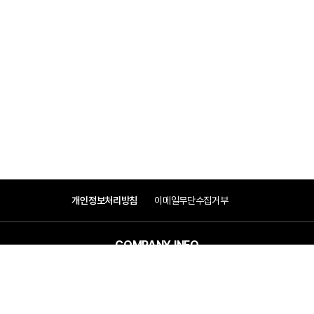
개인정보처리방침
이메일무단수집거부
COMPANY INFO
COMPANY
(주)우원엠앤이
대표이사 : 박봉태, 변운섭
ADDRESS