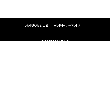
개인정보처리방침
이메일무단수집거부
COMPANY INFO
COMPANY
(주)우원엠앤이
대표이사 : 박봉태, 변운섭
ADDRESS
서울특별시 관악구 조원중앙로 1길 13(조원동 1668-9)
CONTACT
Tel : 02-860-9700
Fax : 02-860-9777
E-mail : woowon@300302.com
Copyright ⓒ 2024 WOWON MnE Co., Ltd. All Right Reserved.