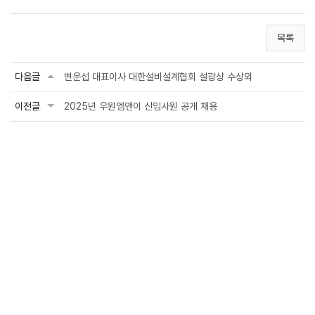
목록
다음글
변운섭 대표이사 대한설비설계협회 설광상 수상외
이전글
2025년 우원엠앤이 신입사원 공개 채용