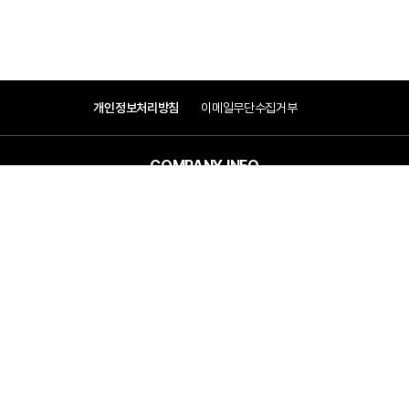
개인정보처리방침
이메일무단수집거부
COMPANY INFO
COMPANY
(주)우원엠앤이
대표이사 : 박봉태, 변운섭
ADDRESS
서울특별시 관악구 조원중앙로 1길 13(조원동 1668-9)
CONTACT
Tel : 02-860-9700
Fax : 02-860-9777
E-mail : woowon@300302.com