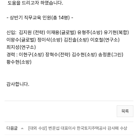
도움을 드리고자 하였습니다.
- 상반기 직무교육 인원(총 14명) -
신입: 김지원 (전략) 이재용(글로벌) 유형주(소방) 유기현(복합)
이왕수(글로벌) 정이삭(소방) 김진솔(소방) 이호철(연구소)
최지성(연구소)
경력 : 이현구(소방) 장혁수(전략) 김수현(소방) 송정훈(그린)
황수현(소방)
감사합니다.
목록
다음글
[대외 수상] 변운섭 대표이사 한국토지주택공사 감사패 수상