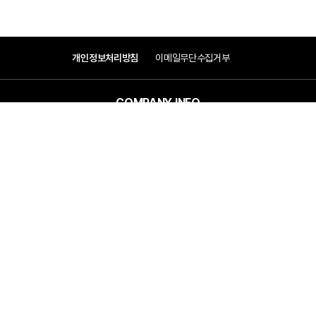
개인정보처리방침
이메일무단수집거부
COMPANY INFO
COMPANY
(주)우원엠앤이
대표이사 : 박봉태, 변운섭
ADDRESS
서울특별시 관악구 조원중앙로 1길 13(조원동 1668-9)
CONTACT
Tel : 02-860-9700
Fax : 02-860-9777
E-mail : woowon@300302.com
Copyright ⓒ 2024 WOWON MnE Co., Ltd. All Right Reserved.