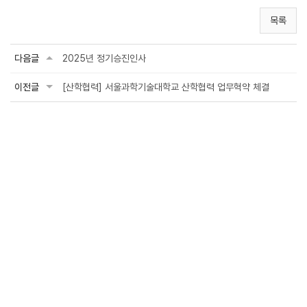
목록
다음글
2025년 정기승진인사
이전글
[산학협력] 서울과학기술대학교 산학협력 업무혁약 체결