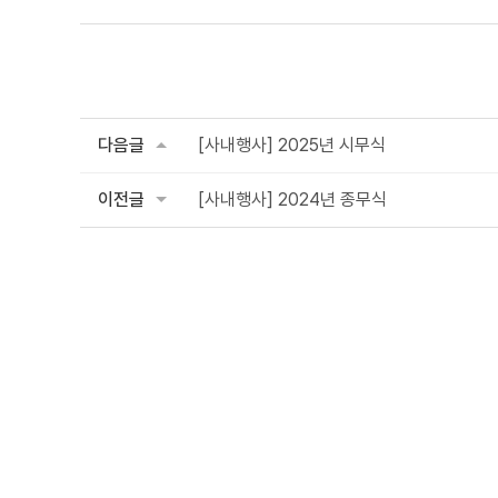
다음글
[사내행사] 2025년 시무식
이전글
[사내행사] 2024년 종무식