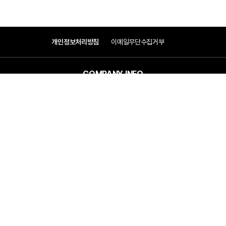
개인정보처리방침
이메일무단수집거부
COMPANY INFO
COMPANY
(주)우원엠앤이
대표이사 : 박봉태, 변운섭
ADDRESS
서울특별시 관악구 조원중앙로 1길 13(조원동 1668-9)
CONTACT
Tel : 02-860-9700
Fax : 02-860-9777
E-mail : woowon@300302.com
Copyright ⓒ 2024 WOWON MnE Co., Ltd. All Right Reserved.