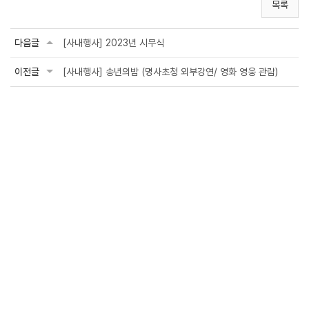
목록
다음글
[사내행사] 2023년 시무식
이전글
[사내행사] 송년의밤 (명사초청 외부강연/ 영화 영웅 관람)