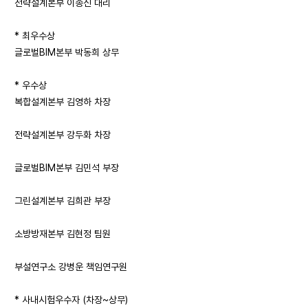
전략설계본부 이종신 대리
* 최우수상
글로벌BIM본부 박동희 상무
* 우수상
복합설계본부 김영하 차장
전략설계본부 강두화 차장
글로벌BIM본부 김민석 부장
그린설계본부 김희관 부장
소방방재본부 김현정 팀원
부설연구소 강병운 책임연구원
* 사내시험우수자 (차장~상무)