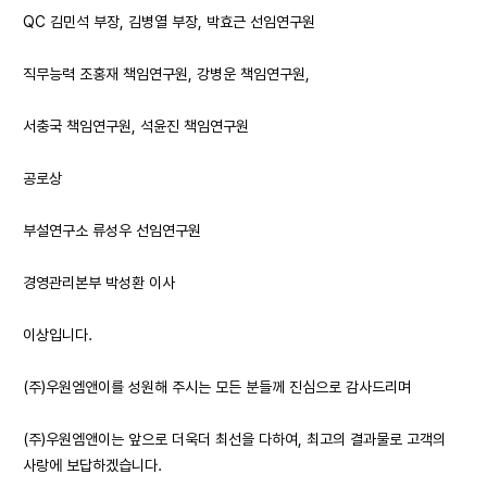
QC 김민석 부장, 김병열 부장, 박효근 선임연구원
직무능력 조홍재 책임연구원, 강병운 책임연구원,
서충국 책임연구원, 석윤진 책임연구원
공로상
부설연구소 류성우 선임연구원
경영관리본부 박성환 이사
이상입니다.
(주)우원엠앤이를 성원해 주시는 모든 분들께 진심으로 감사드리며
(주)우원엠앤이는 앞으로 더욱더 최선을 다하여, 최고의 결과물로 고객의
사랑에 보답하겠습니다.